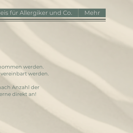
is für Allergiker und Co.
Mehr
ernommen werden.
 vereinbart werden.
nach Anzahl der
rne direkt an!