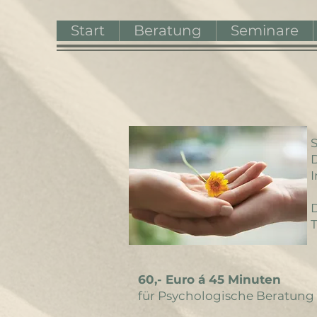
Start
Beratung
Seminare
S
I
D
T
60,- Euro á 45 Minuten
für Psychologische Beratung