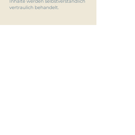
Inhalte werden selbstverständlich
vertraulich behandelt.
Beratung für
Tierarztpraxen
Der Alltag von Tierärzten und
Mitarbeiter*innen ist geprägt von
langen und unregelmäßigen
Arbeitszeiten sowie hohen
emotionalen Belastungen. Daraus
resultiert ein deutlich erhöhtes Risiko
an einem Burnout und an